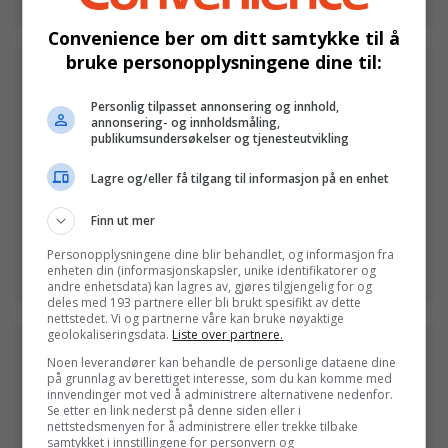
Convenience ber om ditt samtykke til å
bruke personopplysningene dine til:
Personlig tilpasset annonsering og innhold,
annonsering- og innholdsmåling,
publikumsundersøkelser og tjenesteutvikling
Lagre og/eller få tilgang til informasjon på en enhet
Finn ut mer
Personopplysningene dine blir behandlet, og informasjon fra
enheten din (informasjonskapsler, unike identifikatorer og
andre enhetsdata) kan lagres av, gjøres tilgjengelig for og
deles med 193 partnere eller bli brukt spesifikt av dette
nettstedet. Vi og partnerne våre kan bruke nøyaktige
geolokaliseringsdata.
Liste over partnere.
Noen leverandører kan behandle de personlige dataene dine
på grunnlag av berettiget interesse, som du kan komme med
innvendinger mot ved å administrere alternativene nedenfor.
Se etter en link nederst på denne siden eller i
nettstedsmenyen for å administrere eller trekke tilbake
samtykket i innstillingene for personvern og