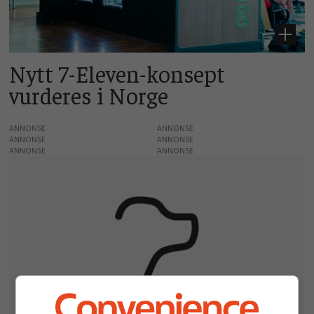
Nytt 7-Eleven-konsept
vurderes i Norge
ANNONSE
ANNONSE
ANNONSE