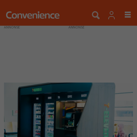
ANNONSE
Tags:
selvbetjeningsautomater