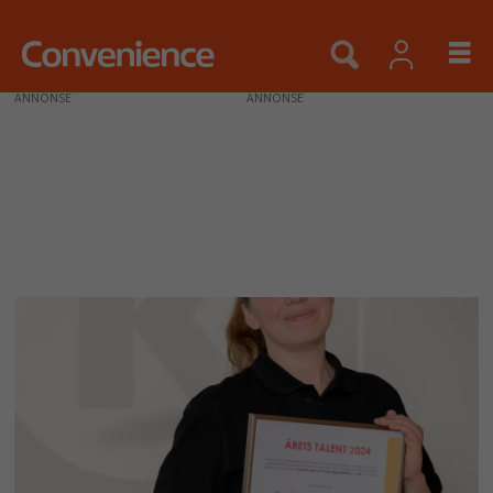
ANNONSE
Tags:
lederutdanning