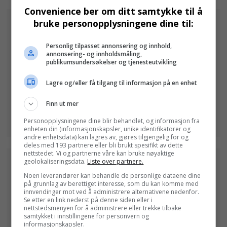
Convenience ber om ditt samtykke til å
bruke personopplysningene dine til:
Personlig tilpasset annonsering og innhold,
annonsering- og innholdsmåling,
publikumsundersøkelser og tjenesteutvikling
Lagre og/eller få tilgang til informasjon på en enhet
Finn ut mer
Personopplysningene dine blir behandlet, og informasjon fra
enheten din (informasjonskapsler, unike identifikatorer og
andre enhetsdata) kan lagres av, gjøres tilgjengelig for og
deles med 193 partnere eller bli brukt spesifikt av dette
nettstedet. Vi og partnerne våre kan bruke nøyaktige
geolokaliseringsdata.
Liste over partnere.
Noen leverandører kan behandle de personlige dataene dine
på grunnlag av berettiget interesse, som du kan komme med
innvendinger mot ved å administrere alternativene nedenfor.
Se etter en link nederst på denne siden eller i
nettstedsmenyen for å administrere eller trekke tilbake
samtykket i innstillingene for personvern og
informasjonskapsler.