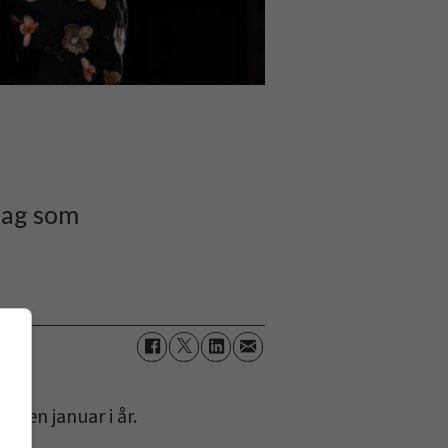
dag som
iden januar i år.