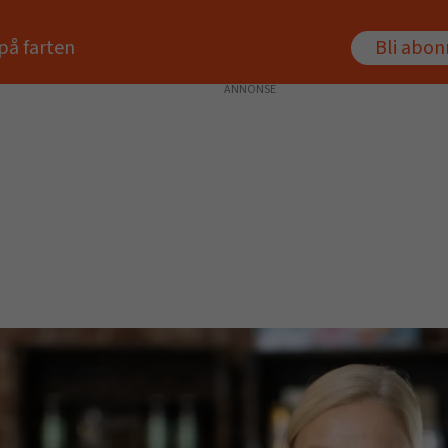
på farten
Bli abo