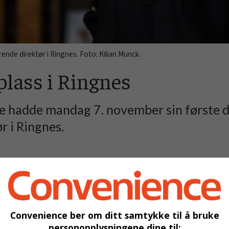
nde direktør i Ringnes. Foto: Kilian Munck.
plass i Ringnes
 hadde mandag 7. november sin første 
r i Ringnes.
08.11.2022 - 10:29
ATERT
olf, har hatt rollen som fungerende leder av selskapet s
Convenience ber om ditt samtykke til å bruke
personopplysningene dine til: