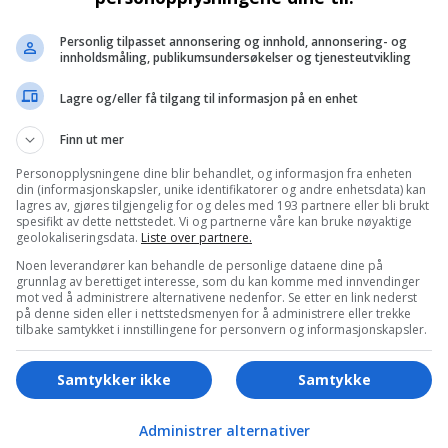
 sin første dag ved Ringnes’ kontorer i Thorvald Meye
ggeri på Gjelleråsen utenfor Oslo.
Personlig tilpasset annonsering og innhold, annonsering- og
innholdsmåling, publikumsundersøkelser og tjenesteutvikling
hatt på min første dag bekrefter det jeg har fått forta
Lagre og/eller få tilgang til informasjon på en enhet
og ikke minst – dyktige og dedikerte mennesker. Jeg ser
lskapet, sier Ødegaard Ribe i en pressemelding.
Finn ut mer
 fra stillingen som administrerende direktør i Nor
Personopplysningene dine blir behandlet, og informasjon fra enheten
din (informasjonskapsler, unike identifikatorer og andre enhetsdata) kan
 Luca, Mix, Jafs, Kaffebrenneriet, Big Horn Steak Hou
lagres av, gjøres tilgjengelig for og deles med 193 partnere eller bli brukt
 i Norgesgruppen.
spesifikt av dette nettstedet. Vi og partnerne våre kan bruke nøyaktige
geolokaliseringsdata.
Liste over partnere.
økonom. Hun har jobbet i ledende stillinger både nas
Noen leverandører kan behandle de personlige dataene dine på
grunnlag av berettiget interesse, som du kan komme med innvendinger
ningsutvikling i selskaper som Jordan, Lego, NSB og 
mot ved å administrere alternativene nedenfor. Se etter en link nederst
eafood og Viking.
på denne siden eller i nettstedsmenyen for å administrere eller trekke
tilbake samtykket i innstillingene for personvern og informasjonskapsler.
Samtykker ikke
Samtykke
Administrer alternativer