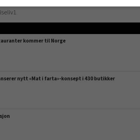
iseliv1
tauranter kommer til Norge
serer nytt «Mat i farta»-konsept i 430 butikker
asjon