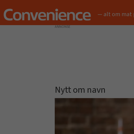
— alt om mat 
ANNONSE
Nytt om navn