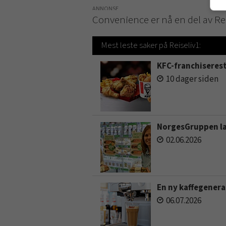
ANNONSE
Convenience er nå en del av Re
Mest leste saker på Reiseliv1:
KFC-franchiseres
10 dager siden
NorgesGruppen lan
02.06.2026
En ny kaffegener
06.07.2026