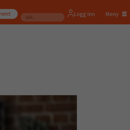
nnent
Logg inn
Søk