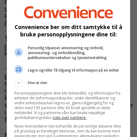
regi av Circle K sentralt og den enkelte
stasjon lokalt, sa markedsdirektør Ann
Helen Våge og senior kategorisjef Ole-
Petter Tranberg da prisen ble overrakt.
Convenience ber om ditt samtykke til å
bruke personopplysningene dine til:
Tranberg forteller at Circle K i året som
gikk hadde en sterk salgsvekst i
Personlig tilpasset annonsering og innhold,
kategorien.
annonsering- og innholdsmåling,
publikumsundersøkelser og tjenesteutvikling
- Iskrem påvirkes selvfølgelig positivt av
Lagre og/eller få tilgang til informasjon på en enhet
godt vær i høysesongen, og da er det
ekstra viktig at man er klar med velfylte
Finn ut mer
isdisker når go’været slår til. Dette
Personopplysningene dine blir behandlet, og informasjon fra
klarte Diplom Is på mesterlig vis i året
enheten din (informasjonskapsler, unike identifikatorer og
som gikk, og kom også ut med toppscore
andre enhetsdata) kan lagres av, gjøres tilgjengelig for og
deles med 193 partnere eller bli brukt spesifikt av dette
i evalueringen fra stasjonsdrivere og
nettstedet. Vi og partnerne våre kan bruke nøyaktige
franchisetakere.
geolokaliseringsdata.
Liste over partnere.
Noen leverandører kan behandle de personlige dataene dine
på grunnlag av berettiget interesse, som du kan komme med
Kriteriene for å bli valgt til årets
innvendinger mot ved å administrere alternativene nedenfor.