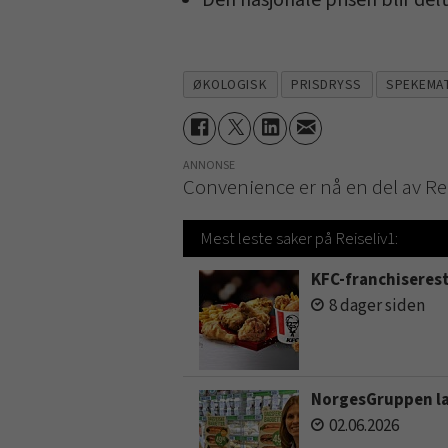
Den nasjonale prisen blir delt
ØKOLOGISK
PRISDRYSS
SPEKEMA
ANNONSE
Convenience er nå en del av Re
Mest leste saker på Reiseliv1:
KFC-franchiseres
8 dager siden
NorgesGruppen lan
02.06.2026