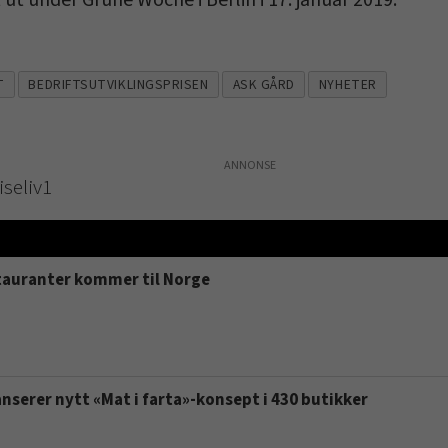
 ut under Grüne Woche i Berlin i 17. januar 2019.
T
BEDRIFTSUTVIKLINGSPRISEN
ASK GÅRD
NYHETER
iseliv1
tauranter kommer til Norge
serer nytt «Mat i farta»-konsept i 430 butikker