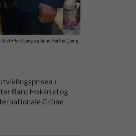
d, Kristoffer Evang og Anne Marthe Evang,
tviklingsprisen i
ister Bård Hoksrud og
nternationale Grüne