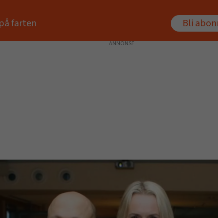
på farten
Bli abo