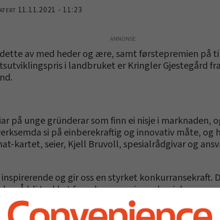
11.11.2021 - 11:23
ATERT
dette av med heder og ære, samt førstepremien på t
tsutviklingspris i landbruket er Kringler Gjestegård f
nd.
eiar på unge gründerar som finn ei nisje i marknaden, o
verksemda si på einberekraftig og innovativ måte, og 
mat-kartet, seier, Kjell Bruvoll, spesialrådgivar og ans
 inspirerende og gir oss en styrket konkurransekraft.
g. Å bli trukket frem her som vinner her i dag, er en 
 utvikle Ask Gård, sier Anne Marthe Evang.