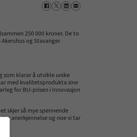
ilsammen 250 000 kroner. De to
ra Akershus og Stavanger
g som klarar å utvikle unike
har med kvalitetsprodukta sine
varleg for BU-prisen i Innovasjon
 Det skjer så mye spennende
stor anerkjennelse og noe vi tar