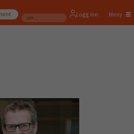
nnent
Logg inn
Søk