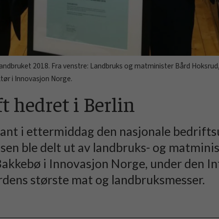
 i landbruket 2018. Fra venstre: Landbruks og matminister Bård Hoksru
tør i Innovasjon Norge.
 hedret i Berlin
ant i ettermiddag den nasjonale bedriftsu
isen ble delt ut av landbruks- og matmin
Bakkebø i Innovasjon Norge, under den I
erdens største mat og landbruksmesser.