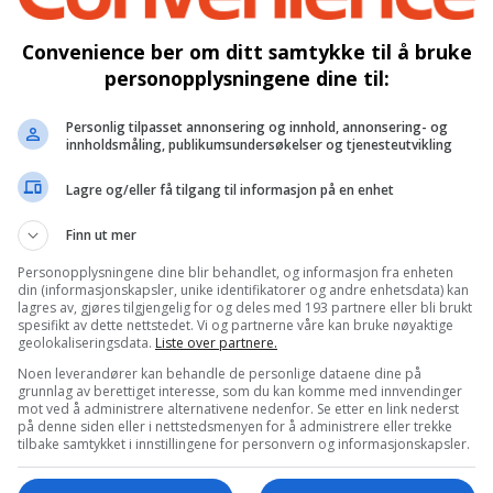
 nivå
Convenience ber om ditt samtykke til å bruke
økologisk spekemat og kjøttvarer. Med fokus på itali
personopplysningene dine til:
istoffer og Anne Marthe Evang, utviklet spekemat på e
ruket skal synliggjøre og hedre innovative bedrifter i l
Personlig tilpasset annonsering og innhold, annonsering- og
innholdsmåling, publikumsundersøkelser og tjenesteutvikling
ing som skjer innen norsk landbruk i dag, noe årets vi
atminister.
Lagre og/eller få tilgang til informasjon på en enhet
ns 22 kvadratmeter store stabbur i 2013, med kjøtt f
Finn ut mer
g i et pølsemakeri på 220 kvadratmeter på gården, so
Personopplysningene dine blir behandlet, og informasjon fra enheten
 pølsene for hånd, og hvert enkelt kjøttstykke håndsur
din (informasjonskapsler, unike identifikatorer og andre enhetsdata) kan
este av krydder.
lagres av, gjøres tilgjengelig for og deles med 193 partnere eller bli brukt
spesifikt av dette nettstedet. Vi og partnerne våre kan bruke nøyaktige
geolokaliseringsdata.
Liste over partnere.
 bruker de Duroc-gris som er kjent for sin sakte-voksend
Noen leverandører kan behandle de personlige dataene dine på
grunnlag av berettiget interesse, som du kan komme med innvendinger
mot ved å administrere alternativene nedenfor. Se etter en link nederst
på denne siden eller i nettstedsmenyen for å administrere eller trekke
tilbake samtykket i innstillingene for personvern og informasjonskapsler.
edriften i Norge som produserer utelukkende økologis
m «Greate Taste award» fra London, NM gull for Årets